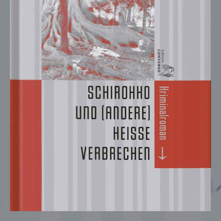
Lorem ipsum dolor sit amet:
24h
/ 365days
We offer support for our customers
Mon - Fri 8:00am - 5:00pm
(GMT +1)
Get in touch
Cybersteel Inc.
376-293 City Road, Suite 600
San Francisco, CA 94102
Have any questions?
+44 1234 567 890
Drop us a line