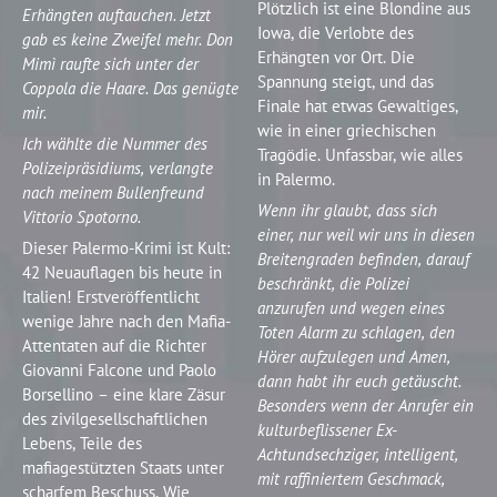
Plötzlich ist eine Blondine aus
Erhängten auftauchen. Jetzt
Iowa, die Verlobte des
gab es keine Zweifel mehr. Don
Erhängten vor Ort. Die
Mimì raufte sich unter der
Spannung steigt, und das
Coppola die Haare. Das genügte
Finale hat etwas Gewaltiges,
mir.
wie in einer griechischen
Ich wählte die Nummer des
Tragödie. Unfassbar, wie alles
Polizeipräsidiums, verlangte
in Palermo.
nach meinem Bullenfreund
Wenn ihr glaubt, dass sich
Vittorio Spotorno.
einer, nur weil wir uns in diesen
Dieser Palermo-Krimi ist Kult:
Breitengraden befinden, darauf
42 Neuauflagen bis heute in
beschränkt, die Polizei
Italien! Erstveröffentlicht
anzurufen und wegen eines
wenige Jahre nach den Mafia-
Toten Alarm zu schlagen, den
Attentaten auf die Richter
Hörer aufzulegen und Amen,
Giovanni Falcone und Paolo
dann habt ihr euch getäuscht.
Borsellino – eine klare Zäsur
Besonders wenn der Anrufer ein
des zivilgesellschaftlichen
kulturbeflissener Ex-
Lebens, Teile des
Achtundsechziger, intelligent,
mafiagestützten Staats unter
mit raffiniertem Geschmack,
scharfem Beschuss. Wie