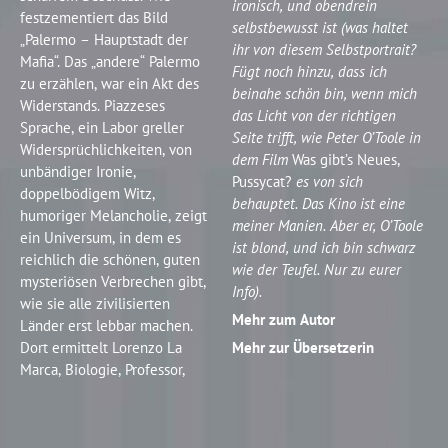
ironisch, und obendrein
festzementiert das Bild
selbstbewusst ist (was haltet
„Palermo – Hauptstadt der
ihr von diesem Selbstportrait?
Mafia“. Das „andere“ Palermo
Fügt noch hinzu, dass ich
zu erzählen, war ein Akt des
beinahe schön bin, wenn mich
Widerstands. Piazzeses
das Licht von der richtigen
Sprache, ein Labor greller
Seite trifft, wie Peter O’Toole in
Widersprüchlichkeiten, von
dem Film
Was gibt’s Neues,
unbändiger Ironie,
Pussycat?
es von sich
doppelbödigem Witz,
behauptet. Das Kino ist eine
humoriger Melancholie, zeigt
meiner Manien. Aber er, O’Toole
ein Universum, in dem es
ist blond, und ich bin schwarz
reichlich die schönen, guten
wie der Teufel. Nur zu eurer
mysteriösen Verbrechen gibt,
Info).
wie sie alle zivilisierten
Mehr zum Autor
Länder erst lebbar machen.
Dort ermittelt Lorenzo La
Mehr zur Übersetzerin
Marca, Biologie, Professor,