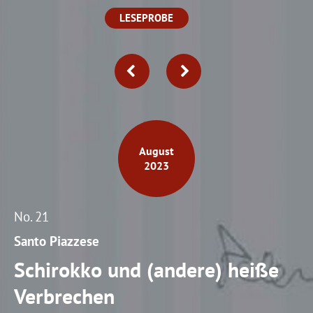
info@yourdomain.com
LESEPROBE
About us
Lorem ipsum dolor sit amet, consectetuer adipiscing elit.
Aenean commodo ligula eget dolor. Aenean massa. Cum
sociis natoque penatibus et magnis dis parturient montes,
nascetur ridiculus mus. Donec quam felis, ultricies nec.
August
2023
No. 21
Santo Piazzese
Schirokko und (andere) heiße
Verbrechen