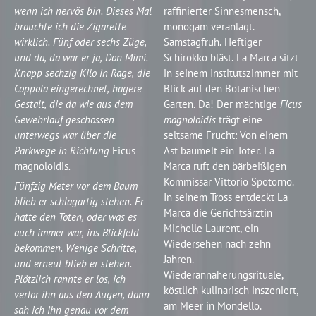
wenn ich nervös bin. Dieses Mal
raffinierter Sinnesmensch,
brauchte ich die Zigarette
monogam veranlagt.
wirklich. Fünf oder sechs Züge,
Samstagfrüh. Heftiger
und da, da war er ja, Don Mimì.
Schirokko bläst. La Marca sitzt
Knapp sechzig Kilo in Rage, die
in seinem Institutszimmer mit
Coppola eingerechnet, hagere
Blick auf den Botanischen
Gestalt, die da wie aus dem
Garten. Da! Der mächtige
Ficus
Gewehrlauf geschossen
magnoloidis
trägt eine
unterwegs war über die
seltsame Frucht: Von einem
Parkwege in Richtung
Ficus
Ast baumelt ein Toter. La
magnoloidis
.
Marca ruft den bärbeißigen
Kommissar Vittorio Spotorno.
Fünfzig Meter vor dem Baum
In seinem Tross entdeckt La
blieb er schlagartig stehen. Er
Marca die Gerichtsärztin
hatte den Toten, oder was es
Michelle Laurent, ein
auch immer war, ins Blickfeld
Wiedersehen nach zehn
bekommen. Wenige Schritte,
Jahren.
und erneut blieb er stehen.
Wiederannäherungsrituale,
Plötzlich rannte er los, ich
köstlich kulinarisch inszeniert,
verlor ihn aus den Augen, dann
am Meer in Mondello.
sah ich ihn genau vor dem