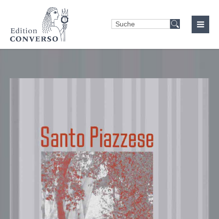
Login
Benutzername
Passwort
Anmelden
Register
|
Lost your password?
Support