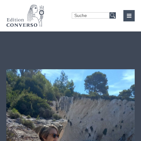
Login
Benutzername
Passwort
Anmelden
Register
|
Lost your password?
Support