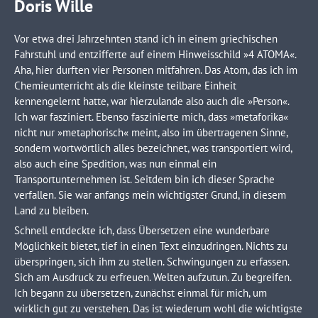
Doris Wille
info@yourdomain.com
Vor etwa drei Jahrzehnten stand ich in einem griechischen
About us
Fahrstuhl und entzifferte auf einem Hinweisschild »4 ATOMA«.
Aha, hier durften vier Personen mitfahren. Das Atom, das ich im
Lorem ipsum dolor sit amet, consectetuer adipiscing elit.
Chemieunterricht als die kleinste teilbare Einheit
kennengelernt hatte, war hierzulande also auch die »Person«.
Aenean commodo ligula eget dolor. Aenean massa. Cum
Ich war fasziniert. Ebenso faszinierte mich, dass »metaforika«
sociis natoque penatibus et magnis dis parturient montes,
nicht nur »metaphorisch« meint, also im übertragenen Sinne,
nascetur ridiculus mus. Donec quam felis, ultricies nec.
sondern wortwörtlich alles bezeichnet, was transportiert wird,
also auch eine Spedition, was nun einmal ein
Transportunternehmen ist. Seitdem bin ich dieser Sprache
verfallen. Sie war anfangs mein wichtigster Grund, in diesem
Land zu bleiben.
Schnell entdeckte ich, dass Übersetzen eine wunderbare
Möglichkeit bietet, tief in einen Text einzudringen. Nichts zu
überspringen, sich ihm zu stellen. Schwingungen zu erfassen.
Sich am Ausdruck zu erfreuen. Welten aufzutun. Zu begreifen.
Ich begann zu übersetzen, zunächst einmal für mich, um
wirklich gut zu verstehen. Das ist wiederum wohl die wichtigste