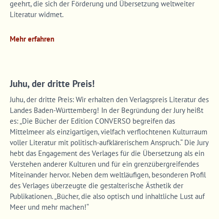
geehrt, die sich der Förderung und Übersetzung weltweiter
info@yourdomain.com
Literatur widmet.
About us
Mehr erfahren
Lorem ipsum dolor sit amet, consectetuer adipiscing elit.
Aenean commodo ligula eget dolor. Aenean massa. Cum
Juhu, der dritte Preis!
sociis natoque penatibus et magnis dis parturient montes,
nascetur ridiculus mus. Donec quam felis, ultricies nec.
Juhu, der dritte Preis: Wir erhalten den Verlagspreis Literatur des
Landes Baden-Württemberg! In der Begründung der Jury heißt
es: „Die Bücher der Edition CONVERSO begreifen das
Mittelmeer als einzigartigen, vielfach verflochtenen Kulturraum
voller Literatur mit politisch-aufklärerischem Anspruch.“ Die Jury
hebt das Engagement des Verlages für die Übersetzung als ein
Verstehen anderer Kulturen und für ein grenzübergreifendes
Miteinander hervor. Neben dem weltläufigen, besonderen Profil
des Verlages überzeugte die gestalterische Ästhetik der
Publikationen. „Bücher, die also optisch und inhaltliche Lust auf
Meer und mehr machen!“