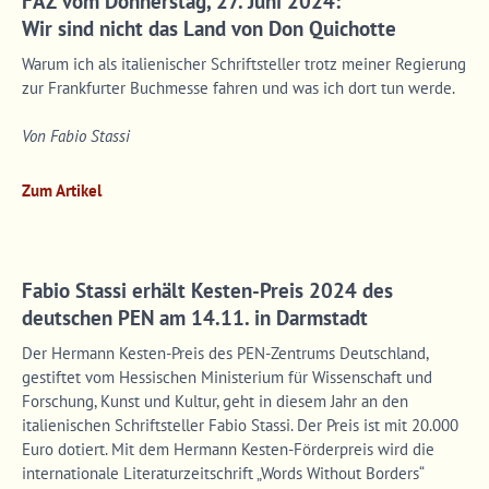
FAZ vom Donnerstag, 27. Juni 2024:
Lorem ipsum dolor sit amet:
Wir sind nicht das Land von Don Quichotte
Warum ich als italienischer Schriftsteller trotz meiner Regierung
zur Frankfurter Buchmesse fahren und was ich dort tun werde.
24h
/ 365days
Von Fabio Stassi
We offer support for our customers
Zum Artikel
Mon - Fri 8:00am - 5:00pm
(GMT +1)
Get in touch
Fabio Stassi erhält Kesten-Preis 2024 des
Cybersteel Inc.
deutschen PEN am 14.11. in Darmstadt
376-293 City Road, Suite 600
Der Hermann Kesten-Preis des PEN-Zentrums Deutschland,
San Francisco, CA 94102
gestiftet vom Hessischen Ministerium für Wissenschaft und
Forschung, Kunst und Kultur, geht in diesem Jahr an den
Have any questions?
italienischen Schriftsteller Fabio Stassi. Der Preis ist mit 20.000
+44 1234 567 890
Euro dotiert. Mit dem Hermann Kesten-Förderpreis wird die
internationale Literaturzeitschrift „Words Without Borders“
Drop us a line