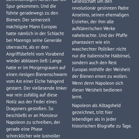
Gesellschaft um den
Spur gekommen. Und die
revolutionär gesinnten Padre
führte geradewegs zu den
Anselmo, seinen ehemaligen
Bienen. Der seinerzeit
Erzieher, der ihm alle
mächtigste Mann Europas
aufklärerischen Werke
hatte nämlich in der Schlacht
nahebrachte. Und der Pfaffe
bei Marengo seine Generäle
phantasiert wie ein
überrascht, als er den
waschechter Politiker: nicht
Angriffsbefehl vom Vorabend
nur die italienische Halbinsel,
wieder abblasen ließ: Lange
sondern auch den Rest
hatte er im Morgengrauen auf
Europas mithilfe der Weisheit
einen riesigen Bienenschwarm
der Bienen einen zu wollen.
vom Ast einer Eiche hängend
Wenn denn Napoleon sich
gestarrt. Der viellesende Imker
dieser Weisheit bedienen
war rein zufällig auf diese
lernt.
Notiz aus der Feder eines
Napoleon als Alltagsheld
Dragoners gestoßen. So
gezeichnet, tritt hier
beschließt er an Monsieur
lebendiger als in jeder
Napoleon zu schreiben, der
historischen Biografie zu Tage.
gerade eine Phase
schrecklicher wie lustvoller