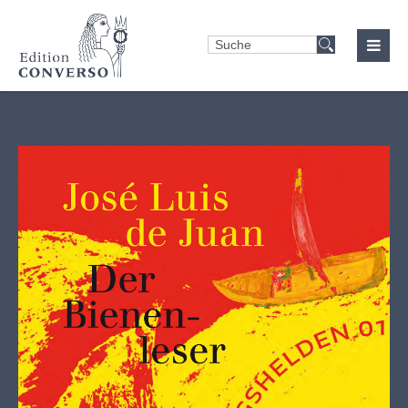
Login
Benutzername
Passwort
Anmelden
Register
|
Lost your password?
Support