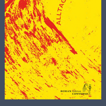
Lorem ipsum dolor sit amet:
24h
/ 365days
We offer support for our customers
Mon - Fri 8:00am - 5:00pm
(GMT +1)
Get in touch
Cybersteel Inc.
376-293 City Road, Suite 600
San Francisco, CA 94102
Have any questions?
+44 1234 567 890
Drop us a line