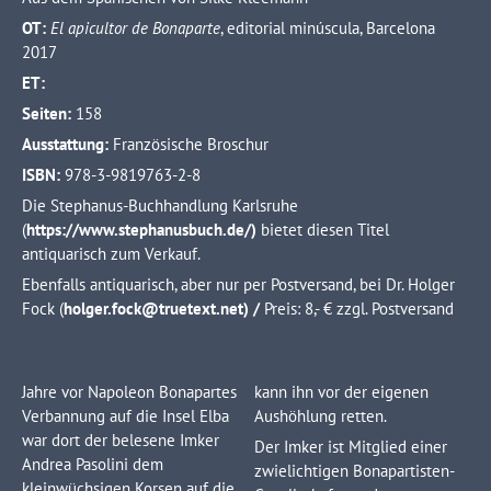
OT:
El apicultor de Bonaparte
, editorial minúscula, Barcelona
2017
ET:
Seiten:
158
Ausstattung:
Französische Broschur
ISBN:
978-3-9819763-2-8
Die Stephanus-Buchhandlung Karlsruhe
(
https://www.stephanusbuch.de/)
bietet diesen Titel
antiquarisch zum Verkauf.
Ebenfalls antiquarisch, aber nur per Postversand, bei Dr. Holger
Fock (
holger.fock@truetext.net) /
Preis: 8,- € zzgl. Postversand
Jahre vor Napoleon Bonapartes
kann ihn vor der eigenen
Verbannung auf die Insel Elba
Aushöhlung retten.
war dort der belesene Imker
Der Imker ist Mitglied einer
Andrea Pasolini dem
zwielichtigen Bonapartisten-
kleinwüchsigen Korsen auf die