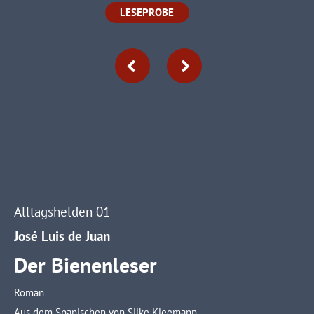
info@yourdomain.com
LESEPROBE
About us
Lorem ipsum dolor sit amet, consectetuer adipiscing elit.
Aenean commodo ligula eget dolor. Aenean massa. Cum
sociis natoque penatibus et magnis dis parturient montes,
nascetur ridiculus mus. Donec quam felis, ultricies nec.
Alltagshelden 01
José Luis de Juan
Der Bienenleser
Roman
Aus dem Spanischen von Silke Kleemann