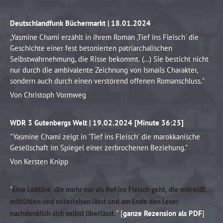
Deutschlandfunk Büchermarkt | 18.01.2024
„Yasmine Chami erzählt in ihrem Roman ‚Tief ins Fleisch' die
Geschichte einer fest betonierten patriarchalischen
Selbstwahrnehmung, die Risse bekommt. (...) Sie besticht nicht
nur durch die ambivalente Zeichnung von Ismaïls Charakter,
sondern auch durch einen verstörend offenen Romanschluss.
"
Von Christoph Vormweg
WDR 3 Gutenbergs Welt | 19.02.2024 [
Minute 36:25]
"Yasmine Chami zeigt in 'Tief ins Fleisch' die marokkanische
Gesellschaft im Spiegel einer zerbrochenen Beziehung."
Von Kersten Knipp
"
Eine Lektüre, die mehr nur als tief ins Fleisch geht, die mitreißt,
mitfühlen und miterleben lässt und am Ende den Leser
"
[
ganze Rezension als PDF
]
nachdenklich sich selbst überlässt.