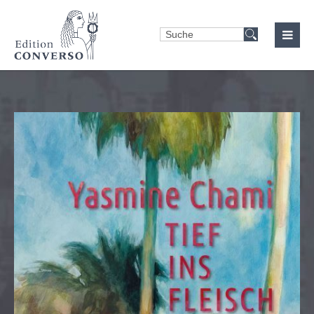
Login
Benutzername
Passwort
Anmelden
Register
|
Lost your password?
Support