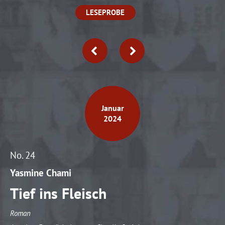
info@yourdomain.com
LESEPROBE
About us
Lorem ipsum dolor sit amet, consectetuer adipiscing elit.
Aenean commodo ligula eget dolor. Aenean massa. Cum
sociis natoque penatibus et magnis dis parturient montes,
nascetur ridiculus mus. Donec quam felis, ultricies nec.
Januar
2024
No. 24
Yasmine Chami
Tief ins Fleisch
Roman