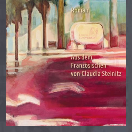
Lorem ipsum dolor sit amet:
24h
/ 365days
We offer support for our customers
Mon - Fri 8:00am - 5:00pm
(GMT +1)
Get in touch
Cybersteel Inc.
376-293 City Road, Suite 600
San Francisco, CA 94102
Have any questions?
+44 1234 567 890
Drop us a line