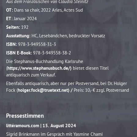
Aus dem Französischen von Claudia Steinitz
OT:
Dans sa chair, 2022 Arles, Actes Sud
ET:
Januar 2024
Seiten:
192
Ausstattung:
HC, Lesebändchen, bedruckter Vorsatz
ISBN:
978-3-949558-31-3
ISBN E-Book:
978-3-949558-38-2
Die Stephanus-Buchhandlung Karlsruhe
(
https://www.stephanusbuch.de/)
bietet diesen Titel
antiquarisch zum Verkauf.
Ebenfalls antiquarisch, aber nur per Postversand, bei Dr. Holger
Fock (
holger.fock@truetext.net) /
Preis: 10,- € zzgl. Postversand
Pressestimmen
littéramours.com | 15. August 2024
Sigrid Brinkmann im Gespräch mit Yasmine Chami