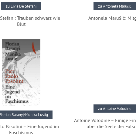
zu Livia De Stefani
zu Antonela Marušić
 Stefani: Trauben schwarz wie
Antonela Marušić: Mitg
Blut
Pressestimmen
Pressestimmen
zu Antoine Volodine
Florian Baranyi/Monika Lustig
Antoine Volodine – Einige Ei
olo Pasolini – Eine Jugend im
über die Seele der Fäls
Faschismus
Pressestimmen