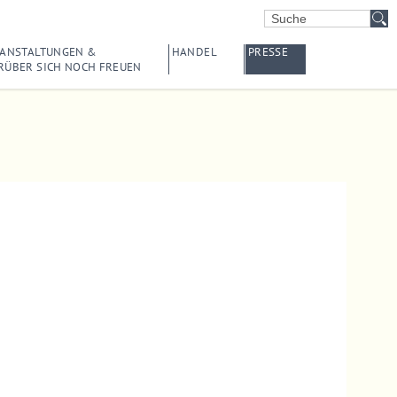
About us
ANSTALTUNGEN &
HANDEL
PRESSE
ÜBER SICH NOCH FREUEN
Lorem ipsum dolor sit amet, consectetuer
adipiscing elit.
Aenean commodo ligula eget dolor.
Aenean massa. Cum sociis natoque
penatibus et magnis dis parturient
montes, nascetur ridiculus mus. Donec
quam felis, ultricies nec.