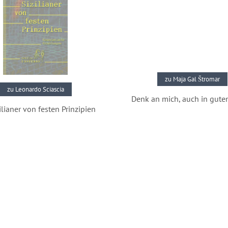
zu Maja Gal Štromar
zu Leonardo Sciascia
Denk an mich, auch in gute
ilianer von festen Prinzipien
Pressestimmen
Pressestimmen