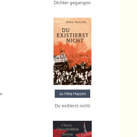
Dichter gegangen
Pressestimmen
au
zu Miha Mazzini
Du exitierst nicht
Pressestimmen