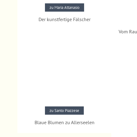
zu Maria Attanasio
Der kunstfertige Fälscher
Pressestimmen
Vom Rau
zu Santo Piazzese
Blaue Blumen zu Allerseelen
Pressestimmen