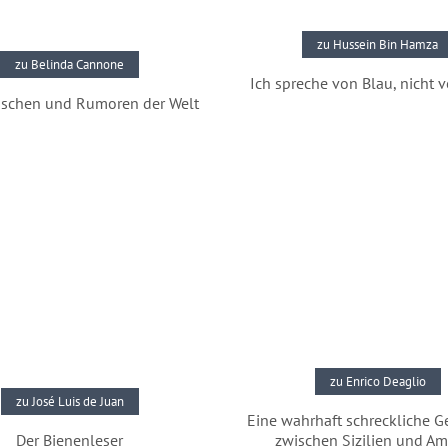
zu Hussein Bin Hamza
zu Belinda Cannone
Ich spreche von Blau, nicht
schen und Rumoren der Welt
Pressestimmen
Pressestimmen
zu Enrico Deaglio
zu José Luis de Juan
Eine wahrhaft schreckliche G
Der Bienenleser
zwischen Sizilien und Am