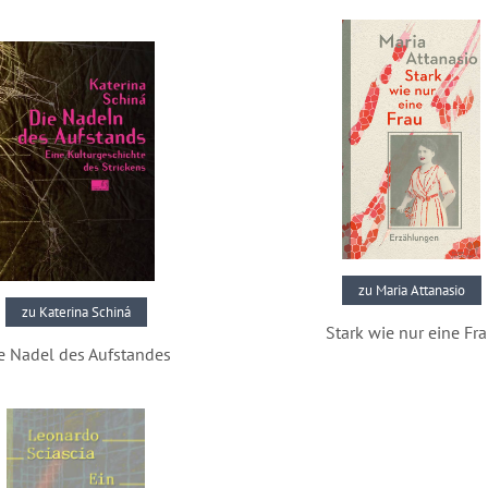
Pressestimmen
zu Maria Attanasio
zu Katerina Schiná
Stark wie nur eine Fr
e Nadel des Aufstandes
Pressestimmen
Pressestimmen