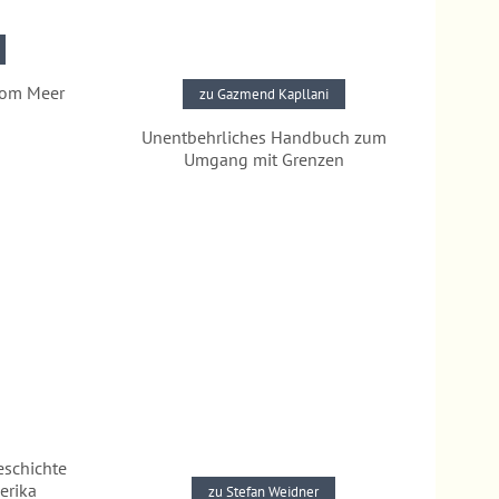
 vom Meer
zu Gazmend Kapllani
Unentbehrliches Handbuch zum
Umgang mit Grenzen
Pressestimmen
eschichte
erika
zu Stefan Weidner