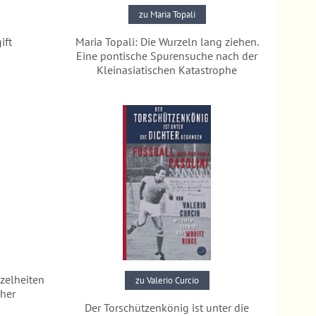
zu Maria Topali
ift
Maria Topali: Die Wurzeln lang ziehen.
Eine pontische Spurensuche nach der
Kleinasiatischen Katastrophe
Pressestimmen
nzelheiten
zu Valerio Curcio
cher
Der Torschützenkönig ist unter die