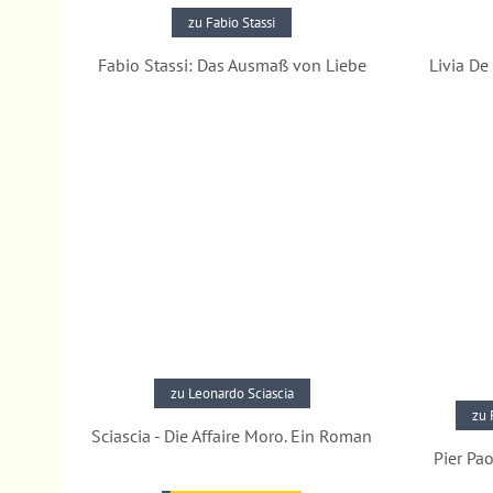
zu Fabio Stassi
Fabio Stassi: Das Ausmaß von Liebe
Livia De
Pressestimmen
zu Leonardo Sciascia
zu 
Sciascia - Die Affaire Moro. Ein Roman
Pier Pa
Pressestimmen